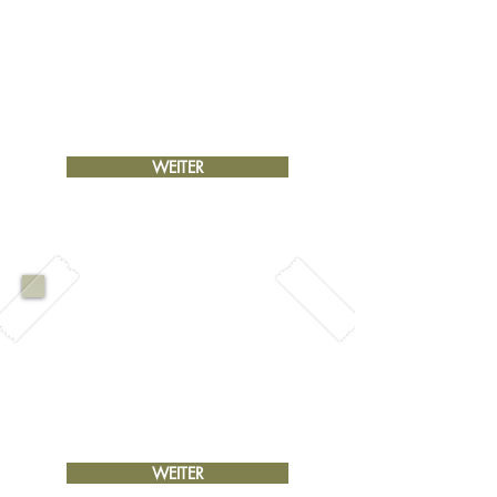
Mit individuell auf dich
abgestimmte Methoden
unterstütze ich dich bei
Hochsensibilität, Berufung,
Entscheidungen ….
WEITER
VORTRÄGE
Erfahre mehr über den Umgang
mit den Herausforderungen
Hochsensibler und erkenne deine
Talente als Geschenk.
WEITER