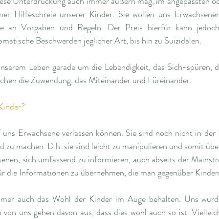
diese Unterdrückung auch immer äußern mag, im angepassten od
mer Hilfeschreie unserer Kinder. Sie wollen uns Erwachsenen
be an Vorgaben und Regeln. Der Preis hierfür kann jedoch
atische Beschwerden jeglicher Art, bis hin zu Suizidalen. 
unserem Leben gerade um die Lebendigkeit, das Sich-spüren, d
chen die Zuwendung, das Miteinander und Füreinander. 
Kinder?
 uns Erwachsene verlassen können. Sie sind noch nicht in der L
d zu machen. D.h. sie sind leicht zu manipulieren und somit über
senen, sich umfassend zu informieren, auch abseits der Mains
r die Informationen zu übernehmen, die man gegenüber Kinder
mmer auch das Wohl der Kinder im Auge behalten. Uns wurde 
 von uns gehen davon aus, dass dies wohl auch so ist. Vielleicht