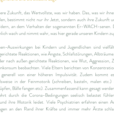
re Zukunft, das Wertvollste, was wir haben. Das, was wir ihnen
len, bestimmt nicht nur ihr Jetzt, sondern auch ihre Zukunft un
ildern, an dem Verhalten der sogenannten Er-WACH-senen. 
hlich wach und nimmt wahr, was hier gerade unseren Kindern z
Auswirkungen bei Kindern und Jugendlichen sind vielfälti
gerichtete Reaktionen, wie Ängste, Schlafstörungen, Albträum
der nach außen gerichtete Reaktionen, wie Wut, Aggression, 
konsum beobachten. Viele Eltern berichten von Konzentrations
generell von einer höheren Impulsivität. Zudem kommt es
ielsweise in der Feinmotorik (schreiben, basteln, malen etc.)
üpfen, Bälle fangen etc). Zusammenfassend kann gesagt werden,
hrt durch die Corona-Bedingungen seelisch belastet fühlen
 und ihre Motorik leidet. Viele Psychiatrien erfahren einen 
angen an den Rand ihrer Kräfte und immer mehr Ärzte schla